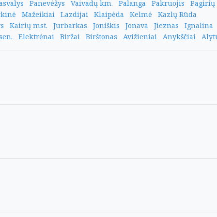
asvalys
Panevėžys
Vaivadų km.
Palanga
Pakruojis
Pagirių
kinė
Mažeikiai
Lazdijai
Klaipėda
Kelmė
Kazlų Rūda
ys
Kairių mst.
Jurbarkas
Joniškis
Jonava
Jieznas
Ignalina
sen.
Elektrėnai
Biržai
Birštonas
Avižieniai
Anykščiai
Alyt