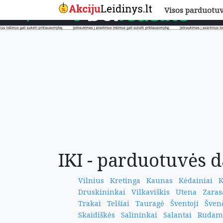
Visos parduotu
IKI - parduotuvės d
Vilnius
Kretinga
Kaunas
Kėdainiai
K
Druskininkai
Vilkaviškis
Utena
Zaras
Trakai
Telšiai
Tauragė
Šventoji
Švenč
Skaidiškės
Salininkai
Salantai
Rudam