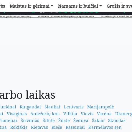
vės
Maistas ir gėrimai
Namams ir buičiai
Grožis ir sv
arbo laikas
uršėnai
Ringaudai
Šiauliai
Lentvaris
Marijampolė
ai
Visaginas
Antežerių km.
Vilkija
Vievis
Varėna
Ukmerg
ionėliai
Širvintos
Šilutė
Šilalė
Šeduva
Šakiai
Skuodas
ina
Rokiškis
Rietavas
Riešė
Raseiniai
Karmėlavos sen.