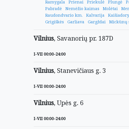
Ramygala
Prienai
Priekulė
Plungė
P
Pabradė
Nemėžio kaimas
Molėtai
Mer
Raudondvario km.
Kalvarija
Kaišiador
Grigiškės
Garliava
Gargždai
Mickūnų 
Vilnius
, Savanorių pr. 187D
I-VII 00:00-24:00
Vilnius
, Stanevičiaus g. 3
I-VII 00:00-24:00
Vilnius
, Upės g. 6
I-VII 00:00-24:00