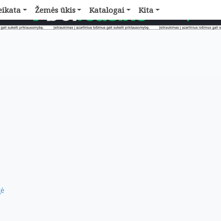
eikata
Žemės ūkis
Katalogai
Kita
ė