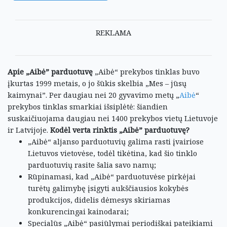
REKLAMA
Apie „Aibė” parduotuvę
„Aibė“ prekybos tinklas buvo
įkurtas 1999 metais, o jo šūkis skelbia „Mes – jūsų
kaimynai”.
Per daugiau nei 20 gyvavimo metų „
Aibė
“
prekybos tinklas smarkiai išsiplėtė: šiandien
suskaičiuojama daugiau nei 1400 prekybos vietų Lietuvoje
ir Latvijoje.
Kodėl verta rinktis „Aibė” parduotuvę?
„Aibė“ aljanso parduotuvių galima rasti įvairiose
Lietuvos vietovėse, todėl tikėtina, kad šio tinklo
parduotuvių rasite šalia savo namų;
Rūpinamasi, kad „Aibė“ parduotuvėse pirkėjai
turėtų galimybę įsigyti aukščiausios kokybės
produkcijos, didelis dėmesys skiriamas
konkurencingai kainodarai;
Specialūs „Aibė“ pasiūlymai periodiškai pateikiami