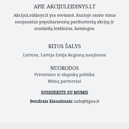
APIE AKCIJULEIDINYS.LT
AkcijuLeidinys.lt yra svetainė, kurioje rasite visus
naujausius populiariausių parduotuvių akcijų ir
nuolaidų leidinius, katalogus.
KITOS ŠALYS
Lietuva
,
Latvija
Estija
Regionų naujienos
NUORODOS
Privatumo ir slapukų politika
Mūsų partneriai
SUSISIEKITE SU MUMIS
Bendrais klausimais:
info@tipro.lt