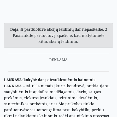
Deja, ši parduotuvė akcijų leidinių dar nepaskelbė. :(
Pasirinkite parduotuvę apačioje, kad matytumėte
kitus akcijų leidinius.
REKLAMA
LANKAVA: kokybė dar patrauklesnėmis kainomis
LANKAVA – tai 1994 metais įkurta bendrovė, prekiaujanti
statybinėmis ir apdailos medžiagomis, darbų saugos
prekėmis, elektros įrankiais, tvirtinimo detalėmis,
santechnikos prekėmis, ir t.t. Šio prekybos tinklo
parduotuvėse visuomet galima rasti kokybiškų prekių
tikrai palankiomis kainomis, todėl apsipirkimo procesas