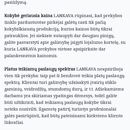
pasiūlymą.
Kokybė geriausia kaina
LANKAVA rūpinasi, kad prekybos
tinklo parduotuvėse pirkėjai galėtų rasti tik pačią
kokybiškiausią produkciją, kurios kainos būtų tikrai
patrauklios. Jei siekiate sutaupyti dar daugiau pinigų,
galite pasvarstyti apie galimybę įsigyti lojalumo kortelę, su
kuria LANKAVA prekybos vietose apsipirksite dar
palankesnėmis kainomis.
Platus teikiamų paslaugų spektras
LANKAVA neapsiriboja
vien tik prekyba: taip pat ši bendrovė teikia platų paslaugų
spektrą. Klientai turi galimybę užsisakyti įvairių stiklo
gaminių, veidrodžių, stumdomų durų, ir t.t. Atliekamiems
darbams yra skiriamas ypatingas dėmesys, todėl galite
būti užtikrinti, kad teikiamų paslaugų kokybe tikrai
neteks nusivilti. Ilgametę patirtį turintys profesionalai
galės pasirūpinti, kad būtų pateisinami kiekvieno kliento
lūkesčiai.