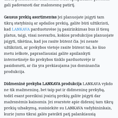
gali padovanoti dar malonesnę patirtį.
Gausus prekių asortimentas
Jei planuojate įsigyti tam
tikrų statybinių ar apdailos prekių, galite būti užtikrinti,
kad
LANKAVA
parduotuvėse jų pasirinkimas bus iš tiesų
platus, taigi, visai nesvarbu, kokios produkcijos planuojate
įsigyti, tikėtina, kad jos rasite būtent čia. Jei nesate
užtikrinti, ar prekybos vietoje rasite būtent tai, ko šiuo
metu ieškote, paprasčiausiai galite apsilankyti
internetinėje šio prekybos tinklo parduotuvėje ir
pasidomėti, ar čia yra prekiaujama jus dominančia
produkcija.
Didmeninė prekyba LANKAVA produkcija
LANKAVA vykdo
ne tik mažmeninę, bet taip pat ir didmeninę prekybą,
todėl esant poreikiui įvairių prekių galite įsigyti dar
mažesnėmis kainomis. Jei svarstote apie didesnį tam tikrų
prekių užsakymą, susisiekite su LANKAVA vadybininkais,
kurie jums tikrai galės pateikti patį palankiausią