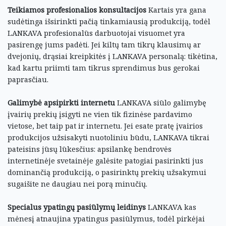
Teikiamos profesionalios konsultacijos
Kartais yra gana
sudėtinga išsirinkti pačią tinkamiausią produkciją, todėl
LANKAVA profesionalūs darbuotojai visuomet yra
pasirengę jums padėti. Jei kiltų tam tikrų klausimų ar
dvejonių, drąsiai kreipkitės į LANKAVA personalą: tikėtina,
kad kartu priimti tam tikrus sprendimus bus gerokai
paprasčiau.
Galimybė apsipirkti internetu
LANKAVA siūlo galimybę
įvairių prekių įsigyti ne vien tik fizinėse pardavimo
vietose, bet taip pat ir internetu. Jei esate pratę įvairios
produkcijos užsisakyti nuotoliniu būdu, LANKAVA tikrai
pateisins jūsų lūkesčius: apsilankę bendrovės
internetinėje svetainėje galėsite patogiai pasirinkti jus
dominančią produkciją, o pasirinktų prekių užsakymui
sugaišite ne daugiau nei porą minučių.
Specialus ypatingų pasiūlymų leidinys
LANKAVA kas
mėnesį atnaujina ypatingus pasiūlymus, todėl pirkėjai