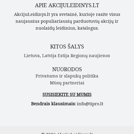
APIE AKCIJULEIDINYS.LT
AkcijuLeidinys.lt yra svetainė, kurioje rasite visus
naujausius populiariausių parduotuvių akcijų ir
nuolaidų leidinius, katalogus.
KITOS ŠALYS
Lietuva
,
Latvija
Estija
Regionų naujienos
NUORODOS
Privatumo ir slapukų politika
Mūsų partneriai
SUSISIEKITE SU MUMIS
Bendrais klausimais:
info@tipro.lt