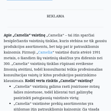
REKLAMA
Apie „Camelia“ vaistinę
„Camelia“ – tai itin sparčiai
besiplečiantis vaistinių tinklas, kuris stebina ne tik gausiu
produkcijos asortimentu, bet taip pat ir patraukliomis
kainomis.
Pirmoji „
Camelia
“ vaistinė duris atvėrė 1991
metais, o šiandien šių vaistinių skaičius yra didesnis nei
300.
„Camelia“ vaistinių tinklas rūpinasi sveikesne
žmonių ateitimi, todėl konsultantai teikia profesionalias
konsultacijas vaistų ir kitos produkcijos pasirinkimo
klausimais.
Kodėl verta rinktis „Camelia“ vaistinę?
„Camelia“ vaistinių galima rasti įvairiuose mūsų
šalies miestuose, todėl klientai turi galimybę
pasirinkti patogiausią vaistinės vietą;
„Camelia“ vaistinėse prekių asortimentas yra
siūlomas itin patraukliomis kainomis: čia visada