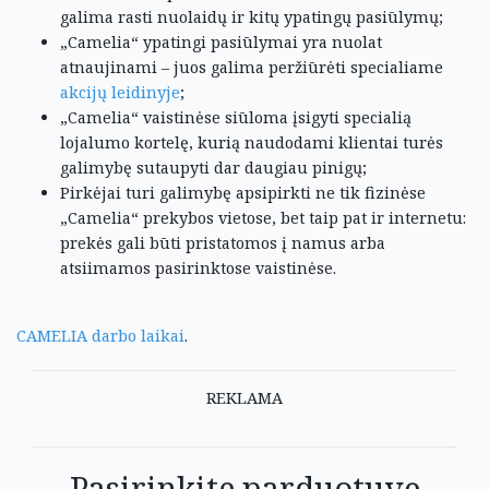
galima rasti nuolaidų ir kitų ypatingų pasiūlymų;
„Camelia“ ypatingi pasiūlymai yra nuolat
atnaujinami – juos galima peržiūrėti specialiame
akcijų leidinyje
;
„Camelia“ vaistinėse siūloma įsigyti specialią
lojalumo kortelę, kurią naudodami klientai turės
galimybę sutaupyti dar daugiau pinigų;
Pirkėjai turi galimybę apsipirkti ne tik fizinėse
„Camelia“ prekybos vietose, bet taip pat ir internetu:
prekės gali būti pristatomos į namus arba
atsiimamos pasirinktose vaistinėse.
CAMELIA darbo laikai
.
REKLAMA
Pasirinkite parduotuvę