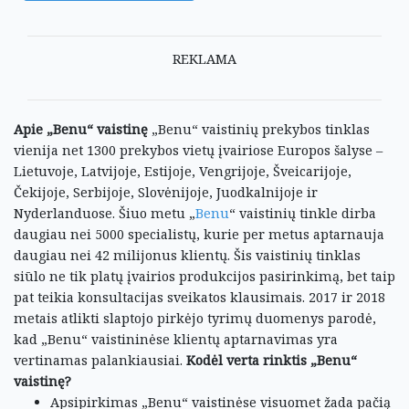
REKLAMA
Apie „Benu“ vaistinę
„Benu“ vaistinių prekybos tinklas
vienija net 1300 prekybos vietų įvairiose Europos šalyse –
Lietuvoje, Latvijoje, Estijoje, Vengrijoje, Šveicarijoje,
Čekijoje, Serbijoje, Slovėnijoje, Juodkalnijoje ir
Nyderlanduose.
Šiuo metu „
Benu
“ vaistinių tinkle dirba
daugiau nei 5000 specialistų, kurie per metus aptarnauja
daugiau nei 42 milijonus klientų. Šis vaistinių tinklas
siūlo ne tik platų įvairios produkcijos pasirinkimą, bet taip
pat teikia konsultacijas sveikatos klausimais.
2017 ir 2018
metais atlikti slaptojo pirkėjo tyrimų duomenys parodė,
kad „Benu“ vaistininėse klientų aptarnavimas yra
vertinamas palankiausiai.
Kodėl verta rinktis „Benu“
vaistinę?
Apsipirkimas „Benu“ vaistinėse visuomet žada pačią