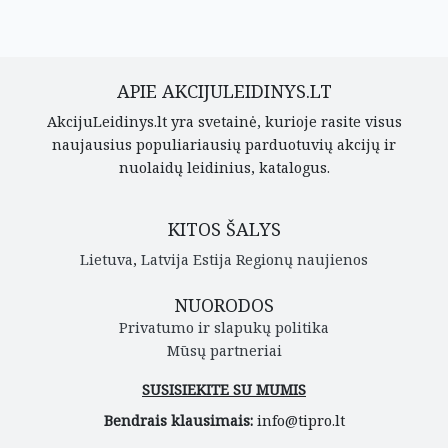
APIE AKCIJULEIDINYS.LT
AkcijuLeidinys.lt yra svetainė, kurioje rasite visus
naujausius populiariausių parduotuvių akcijų ir
nuolaidų leidinius, katalogus.
KITOS ŠALYS
Lietuva
,
Latvija
Estija
Regionų naujienos
NUORODOS
Privatumo ir slapukų politika
Mūsų partneriai
SUSISIEKITE SU MUMIS
Bendrais klausimais:
info@tipro.lt