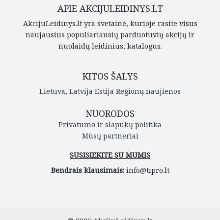
APIE AKCIJULEIDINYS.LT
AkcijuLeidinys.lt yra svetainė, kurioje rasite visus
naujausius populiariausių parduotuvių akcijų ir
nuolaidų leidinius, katalogus.
KITOS ŠALYS
Lietuva
,
Latvija
Estija
Regionų naujienos
NUORODOS
Privatumo ir slapukų politika
Mūsų partneriai
SUSISIEKITE SU MUMIS
Bendrais klausimais:
info@tipro.lt