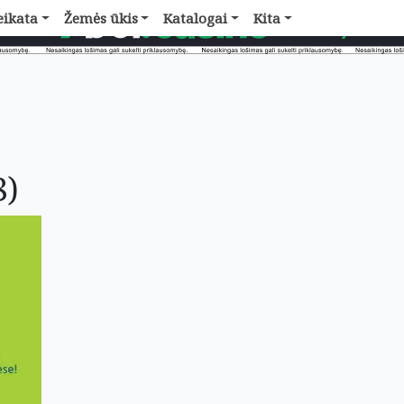
eikata
Žemės ūkis
Katalogai
Kita
8)