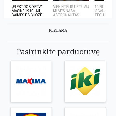
„ELEKTROS DIETA“:
VIENINTELIS LIETUVIŲ
10 FILMUOS
MASINĖ 1910-ŲJŲ
KILMĖS NASA
IŠGALVOTŲ
BAIMĖS PSICHOZĖ
ASTRONAUTAS
TECHNOLOGIJ
REKLAMA
Pasirinkite parduotuvę