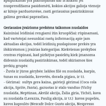
apsipirkimas yra planuojamas dar iš anksto: jei
nusprendžiama pasidomėti, kokios akcijos galioja vienoje
ar kitoje parduotuvėse, rasti geriausius pasirinkimus
galima gerokai paprasčiau.
Geriausios įvairioms prekėms taikomos nuolaidos
Kaininiai leidiniai rengiami itin kruopščiai: rūpinamasi,
kad vartotojai nesunkiai rastų informaciją apie jam
aktualias akcijas, todėl leidinių puslapiuose prekės yra
išskirstomos į įvairias kategorijas. Kiekvienas prekybos
centras rūpinasi, kad pirkėjus pasiektų kiek įmanoma
didesnis nuolaidų pasirinkimas, todėl skiriamos šios
prekių grupės:
- Žuvis ir jūros gėrybės: lašišos filė su nuolaida, karpis,
tunas su nuolaida, krevetės, dorada pigiau, ir t.t.
- Gėrimai: sultys gera kaina, gaivieji gėrimai (Coca cola
akcija, Sprite, Fanta), gazuotas ir stalo vanduo (Vichy
nuolaida, Neptūnas, Akvilė akcija, Žalia giria, Tichė), kava
su nuolaida (Lavazza, Paulig akcija, ir t.t.) kavos pupelės,
kavos kapsulės (Nescafe Dolce Gusto akcija, Nespresso