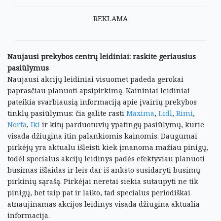
REKLAMA
Naujausi prekybos centrų leidiniai: raskite geriausius
pasiūlymus
Naujausi akcijų leidiniai visuomet padeda gerokai
paprasčiau planuoti apsipirkimą. Kaininiai leidiniai
pateikia svarbiausią informaciją apie įvairių prekybos
tinklų pasiūlymus: čia galite rasti
Maxima
,
Lidl
,
Rimi
,
Norfa
,
Iki
ir kitų parduotuvių ypatingų pasiūlymų, kurie
visada džiugina itin palankiomis kainomis. Daugumai
pirkėjų yra aktualu išleisti kiek įmanoma mažiau pinigų,
todėl specialus akcijų leidinys padės efektyviau planuoti
būsimas išlaidas ir leis dar iš anksto susidaryti būsimų
pirkinių sąrašą. Pirkėjai neretai siekia sutaupyti ne tik
pinigų, bet taip pat ir laiko, tad specialus periodiškai
atnaujinamas akcijos leidinys visada džiugina aktualia
informacija.