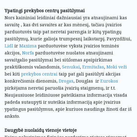
Ypatingi prekybos centrų pasiūlymai
Nors kaininiai leidiniai dažniausiai yra atnaujinami kas
savaitę , kas dvi savaites ar kas mėnesį, tačiau įvairios
parduotuvės taip pat neretai parengia ir kitų ypatingų
pasiūlymų, kurie galioja trumpesnį laikotarpį. Pavyzdžiui,
Lidl
ir
Maxima
parduotuvėse vyksta įvairios teminės
akcijos,
Norfa
parduotuvėse nuolatos atnaujinami
savaitgalio pasiūlymai bei siūlomas apsipirkimas
praktiškomis valandomis,
Senukai
,
Ermitažas
,
Moki veži
bei kiti
prekybos centrai
taip pat gali pasiūlyti akcijas
konkrečiomis dienomis,
Drogas
, Douglas ir
Eurokos
pirkėjams neretai paruošia įvairių staigmenų, ir t.t.
Naujausiuose leidiniuose pateikiama informacija visada
padeda sutaupyti ir suteikia informaciją apie įvairius
ypatingus pasiūlymus, apie kuriuos naudinga žinoti dar iš
anksto.
Daugybė nuolaidų vienoje vietoje