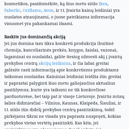
kosmetikos, pasidomėkite, ką šiuo metu siūlo
Ikea
,
Faberlic
,
Oriflame
,
Avon
, ir t.t. Įvairūs kainų leidiniai yra
nuolatos atnaujinami, o juose pateikiama informacija
visuomet yra pakankamai išsami.
Raskite jus dominančią akciją
Jei jus domina tam tikra konkreti produkcija (buitinė
chemija, kanceliarinės prekės, knygos, žaislai, vazonai,
lagaminai su nuolaida), galite tiesiog užmesti akį į įvairių
prekybos centrų
akcijų leidinius
, ir čia labai greitai
galėsite rasti informaciją apie konkretiems produktams
taikomas nuolaidas. Kaininiai leidiniai leidžia itin greitai
ir paprastai palyginti šiuo metu galiojančius aktualius
pasiūlymus, kurie yra taikomi ne tik konkrečiose
parduotuvėse, bet taip pat ir visoje Lietuvoje. Įvairūs mūsų
šalies didmiesčiai – Vilnius, Kaunas, Klaipėda, Šiauliai, ir
t.t. siūlo itin didelį prekybos centrų pasirinkimą, todėl
pirkėjams tikrai ne visada yra paprasta nuspręsti, kokias
prekybos vietas vertėtų pasirinkti. Kas kita, jei