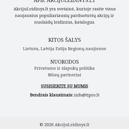
APIE AKCIJULEIDINYS.LT
AkcijuLeidinys.lt yra svetainė, kurioje rasite visus
naujausius populiariausių parduotuvių akcijų ir
nuolaidų leidinius, katalogus.
KITOS ŠALYS
Lietuva
,
Latvija
Estija
Regionų naujienos
NUORODOS
Privatumo ir slapukų politika
Mūsų partneriai
SUSISIEKITE SU MUMIS
Bendrais klausimais:
info@tipro.lt
© 2026
AkcijuLeidinys.lt