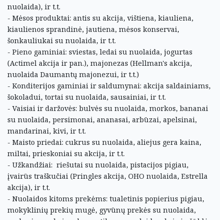
nuolaida), ir t.t.
- Mėsos produktai: antis su akcija, vištiena, kiauliena,
kiaulienos sprandinė, jautiena, mėsos konservai,
šonkauliukai su nuolaida, ir t.t.
- Pieno gaminiai: sviestas, ledai su nuolaida, jogurtas
(Actimel akcija ir pan.), majonezas (Hellman's akcija,
nuolaida Daumantų majonezui, ir t.t.)
- Konditerijos gaminiai ir saldumynai: akcija saldainiams,
šokoladui, tortai su nuolaida, sausainiai, ir t.t.
- Vaisiai ir daržovės: bulvės su nuolaida, morkos, bananai
su nuolaida, persimonai, ananasai, arbūzai, apelsinai,
mandarinai, kivi, ir t.t.
- Maisto priedai: cukrus su nuolaida, aliejus gera kaina,
miltai, prieskoniai su akcija, ir t.t.
- Užkandžiai: riešutai su nuolaida, pistacijos pigiau,
įvairūs traškučiai (Pringles akcija, OHO nuolaida, Estrella
akcija), ir t.t.
- Nuolaidos kitoms prekėms: tualetinis popierius pigiau,
mokyklinių prekių mugė, gyvūnų prekės su nuolaida,