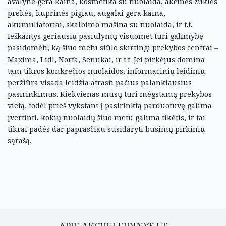
avalynė gera kaina, kosmetika su nuolaida, akcinės žūklės
prekės, kuprinės pigiau, augalai gera kaina,
akumuliatoriai, skalbimo mašina su nuolaida, ir t.t.
Ieškantys geriausių pasiūlymų visuomet turi galimybę
pasidomėti, ką šiuo metu siūlo skirtingi prekybos centrai –
Maxima, Lidl, Norfa, Senukai, ir t.t. Jei pirkėjus domina
tam tikros konkrečios nuolaidos, informacinių leidinių
peržiūra visada leidžia atrasti pačius palankiausius
pasirinkimus. Kiekvienas mūsų turi mėgstamą prekybos
vietą, todėl prieš vykstant į pasirinktą parduotuvę galima
įvertinti, kokių nuolaidų šiuo metu galima tikėtis, ir tai
tikrai padės dar paprasčiau susidaryti būsimų pirkinių
sąrašą.