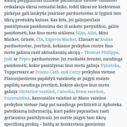
Kainų palyginimas fizinėse pardavimo vietose visuomet
reikalauja tikrai nemažai laiko, todėl tikrai ne kiekvienas
pirkėjas gali lankytis įvairiose parduotuvėse ir lyginti tam
tikrų produktų kainas. Kas kita, jei galiojančiais
pasiūlymais pasidomima dar iš anksto: pavyzdžiui, galite
pasidomėti, kas šiuo metu siūloma
Šilas
,
Aibė
, Mini
Market, Grūstė,
ČIA
,
Express Market
, Elimart ar
Kubas
parduotuvėse, įvertinti, kokiame prekybos centre šiuo
metu galima rasti aktualiausių akcijų –
Thomas Philipps
,
Jysk
ar
Pepco
parduotuvėse. Jei ruošiatės šventei, naudinga
pasidomėti, kokie pasiūlymai šiuo metu galioja
Vynoteka
,
Tupperware ar
Promo Cash and Carry
prekybos vietose.
Planuojantiems papildyti vaistinėlę ar įsigyti maisto
papildų naudinga įvertinti, kokios akcijos šiuo metu
galioja
Gintarinė vaistinė
,
Camelia
,
Benu vaistinė
,
Eurovaistinė
, Ramunėlės vaistinė ar Mano vaistinė
prekybos vietose (taip pat naudinga peržiūrėti ir Aphoteka
pateikiamą informaciją, kuri padės paprasčiau rasti
geriausius pasiūlymus). Jei norite įsigyti tam tikrų
specifinių prekių – baldų ar konkretaus gamintojo